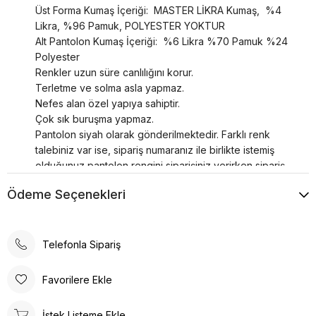
Üst Forma Kumaş İçeriği: MASTER LİKRA Kumaş, %4
Likra, %96 Pamuk, POLYESTER YOKTUR
Alt Pantolon Kumaş İçeriği: %6 Likra %70 Pamuk %24
Polyester
Renkler uzun süre canlılığını korur.
Terletme ve solma asla yapmaz.
Nefes alan özel yapıya sahiptir.
Çok sık buruşma yapmaz.
Pantolon siyah olarak gönderilmektedir. Farklı renk
talebiniz var ise, sipariş numaranız ile birlikte istemiş
olduğunuz pantolon rengini siparişiniz verirken sipariş
notu olarak lütfen belirtiniz.
Ödeme Seçenekleri
Telefonla Sipariş
Favorilere Ekle
İstek Listeme Ekle