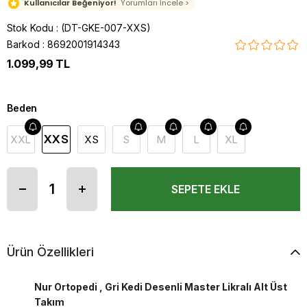
Kullanıcılar Beğeniyor!
Yorumları İncele >
Stok Kodu
(DT-GKE-007-XXS)
Barkod
:
8692001914343
1.099,99 TL
Beden
XXS
XXL
XS
S
M
L
XL
Ürün Özellikleri
Nur Ortopedi , Gri Kedi Desenli Master Likralı Alt Üst
Takım