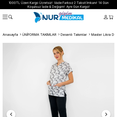
1000TL Üzeri Kargo Ücretsiz! Vade Farksız 2 Taksit İmkanı! 14 Gün
Koşulsuz İade & Değişim! Aynı Gün Kargo!
Anasayfa
ÜNİFORMA TAKIMLAR
Desenli Takımlar
Master Likra De