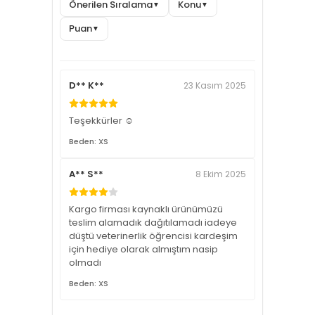
Önerilen Sıralama
Konu
▼
▼
Puan
▼
D** K**
23 Kasım 2025
Teşekkürler ☺️
Beden: XS
A** S**
8 Ekim 2025
Kargo firması kaynaklı ürünümüzü
teslim alamadık dağıtılamadı iadeye
düştü veterinerlik öğrencisi kardeşim
için hediye olarak almıştım nasip
olmadı
Beden: XS