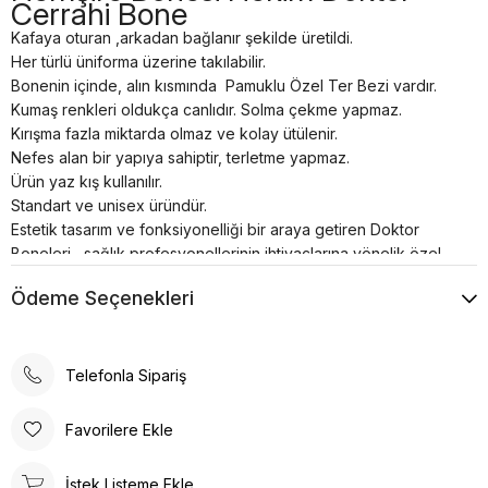
Cerrahi Bone
Kafaya oturan ,arkadan bağlanır şekilde üretildi.
Her türlü üniforma üzerine takılabilir.
Bonenin içinde, alın kısmında Pamuklu Özel Ter Bezi vardır.
Kumaş renkleri oldukça canlıdır. Solma çekme yapmaz.
Kırışma fazla miktarda olmaz ve kolay ütülenir.
Nefes alan bir yapıya sahiptir, terletme yapmaz.
Ürün yaz kış kullanılır.
Standart ve unisex üründür.
Estetik tasarım ve fonksiyonelliği bir araya getiren Doktor
Boneleri , sağlık profesyonellerinin ihtiyaçlarına yönelik özel
olarak üretilmiştir. Kafaya oturan ve arkadan lastikli
Ödeme Seçenekleri
bağlanabilen tasarımı, her türlü üniforma üzerine rahatlıkla
takılabilme özelliğine sahiptir.
Bonenin iç kısmında yer alan pamuklu özel ter bezi, kullanıcıya
konforlu bir deneyim sunar. Kumaş renkleri canlı ve
Telefonla Sipariş
dayanıklıdır; solma çekme yapmaz. Ayrıca, kırışma sorunu
minimum seviyededir ve kolayca ütülenebilir. Nefes alan
Favorilere Ekle
yapısı, terletme yapmaz ve yaz-kış kullanım için idealdir.
Doktor Bone ile şıklık, konfor ve fonksiyonelliği bir arada
İstek Listeme Ekle