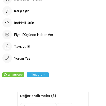
bulacaksınız. Sağlığınız için en iyisi!
Tesettür boneler cerrahi bonelere oranla daha büyüktür.
Karşılaştır
Tesettür hemşire bonesi olarak adlandırılsada Unisex bir
üründür.
İndirimli Ürün
Fiyat Düşünce Haber Ver
Tavsiye Et
Yorum Yaz
WhatsApp
Telegram
Değerlendirmeler (3)