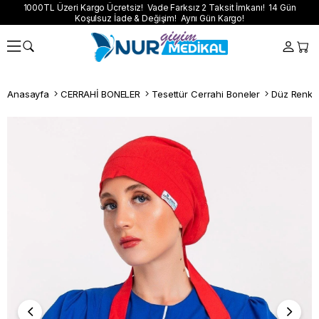
1000TL Üzeri Kargo Ücretsiz! Vade Farksız 2 Taksit İmkanı! 14 Gün
Koşulsuz İade & Değişim! Aynı Gün Kargo!
Anasayfa
CERRAHİ BONELER
Tesettür Cerrahi Boneler
Düz Renk T