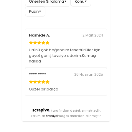
Önerilen Sıralama
Konu
▼
▼
Puan
▼
Hamide A.
12 Mart 2024
Ürünü çok beğendim tesettürlüler için
gayet geniş tavsiye ederim.Kumaşı
harika
**** ****
26 Haziran 2025
Güzel bir parça
tarafından desteklenmektedir.
Yorumlar
mağazamızdan alınmıştır.