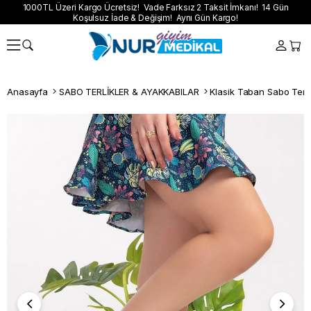
1000TL Üzeri Kargo Ücretsiz! Vade Farksız 2 Taksit İmkanı! 14 Gün
Koşulsuz İade & Değişim! Aynı Gün Kargo!
Anasayfa
SABO TERLİKLER & AYAKKABILAR
Klasik Taban Sabo Terli