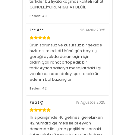
terlikler bu fiyata kaçmaz kaliteli rahat
GUNCELLİYORUM RAHAT DEĞİL
Beden: 40
E** A**
26 Aralık 2025
Ürün sorunsuz ve kusursuz bir şekilde
hızlı teslim edildi.Ürünü gün boyu işi
gereği ayakda duran eşim için
aldım.Çok rahat ortopedik bir
terlik.Ayrıca satıcıya mesajlardaki ilgi
ve alakasından dolayı çok tesekkür
ederim bol kazançlar
Beden: 42
Fuat Ç.
19 Ağustos 2025
İlk siparişimde 46 gelmesi gerekirken
42 numara gelmesi ile bi eyvah
desemde iletişime geçtikten sonraki
ilgi ve alaka üzerine içim rahatladı ve