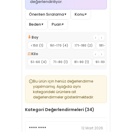
değerlendiriliyor.
Önerilen Sıralama
Konu
▼
▼
Beden
Puan
▼
▼
🧍
Boy
‹
›
<150 (1)
161-170 (4)
171-180 (2)
181-190 (2)
⚖️
Kilo
‹
›
51-60 (4)
71-80 (1)
81-90 (1)
91-100 (1)
101-110 (
Bu ürün için henüz değerlendirme
yapılmamış. Aşağıda aynı
kategorideki ürünlere ait
değerlendirmeler gösterilmektedir.
Kategori Değerlendirmeleri (34)
**** ****
12 Mart 2026