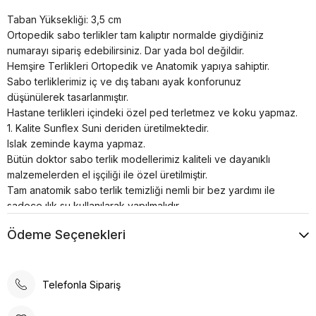
Taban Yüksekliği: 3,5 cm
Ortopedik sabo terlikler tam kalıptır normalde giydiğiniz
numarayı sipariş edebilirsiniz. Dar yada bol değildir.
Hemşire Terlikleri Ortopedik ve Anatomik yapıya sahiptir.
Sabo terliklerimiz iç ve dış tabanı ayak konforunuz
düşünülerek tasarlanmıştır.
Hastane terlikleri içindeki özel ped terletmez ve koku yapmaz.
1. Kalite Sunflex Suni deriden üretilmektedir.
Islak zeminde kayma yapmaz.
Bütün doktor sabo terlik modellerimiz kaliteli ve dayanıklı
malzemelerden el işçiliği ile özel üretilmiştir.
Tam anatomik sabo terlik temizliği nemli bir bez yardımı ile
sadece ılık su kullanılarak yapılmalıdır.
Airmax sabo terlikler; hastanelerde, restoranlarda, otellerde,
Ödeme Seçenekleri
evde, günlük yaşamın her alanında kullanılabilir.
Poli taban materyali sayesinde uzun süreli kullanımlarda bile
konforlu bir deneyim sunar. Günlük kullanım için ideal olan bu
terlik, rahatlığı ve şıklığı bir arada arayanlar için tasarlanmıştır.
Telefonla Sipariş
Ortopedik taban desteği ile ayak sağlığınızı düşünerek
tasarlanmıştır. Gün boyu rahat adımlar atmanızı sağlar. Suni deri