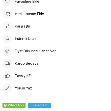
Favorilere Ekle
ürün detayları ile hem dayanıklılık hem de estetik bir görünüm
sunar. İç tabanında kullanılan suni deri malzeme ayağınızın
İstek Listeme Ekle
nefes almasına olanak tanırken yumuşak bir dokunuş sağlar.
Kalın topuklu tasarım, dengeli ve rahat bir yürüyüş deneyimi
Karşılaştır
vaat eder.
İndirimli Ürün
Fiyat Düşünce Haber Ver
Kargo Bedava
Tavsiye Et
Yorum Yaz
WhatsApp
Telegram