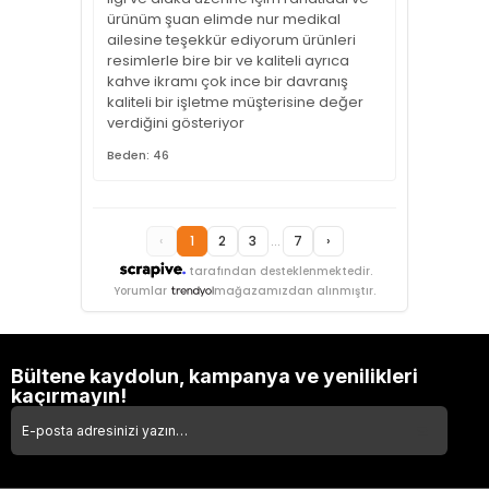
ürünüm şuan elimde nur medikal
ailesine teşekkür ediyorum ürünleri
resimlerle bire bir ve kaliteli ayrıca
kahve ikramı çok ince bir davranış
kaliteli bir işletme müşterisine değer
verdiğini gösteriyor
Beden: 46
‹
1
2
3
...
7
›
tarafından desteklenmektedir.
Yorumlar
mağazamızdan alınmıştır.
Bültene kaydolun, kampanya ve yenilikleri
kaçırmayın!