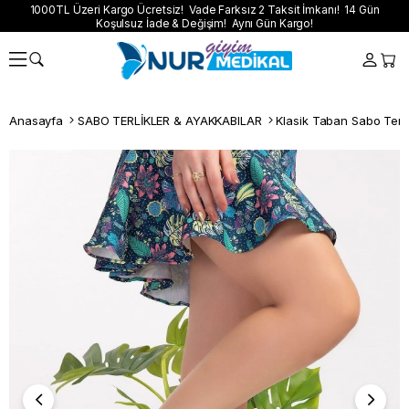
1000TL Üzeri Kargo Ücretsiz! Vade Farksız 2 Taksit İmkanı! 14 Gün
Koşulsuz İade & Değişim! Aynı Gün Kargo!
Anasayfa
SABO TERLİKLER & AYAKKABILAR
Klasik Taban Sabo Terli