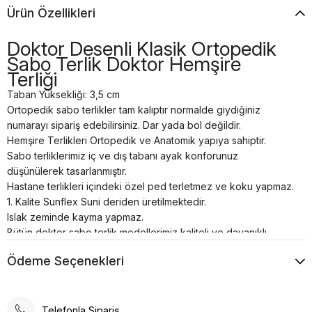
Ürün Özellikleri
Doktor Desenli Klasik Ortopedik
Sabo Terlik Doktor Hemşire
Terliği
Taban Yüksekliği: 3,5 cm
Ortopedik sabo terlikler tam kalıptır normalde giydiğiniz
numarayı sipariş edebilirsiniz. Dar yada bol değildir.
Hemşire Terlikleri Ortopedik ve Anatomik yapıya sahiptir.
Sabo terliklerimiz iç ve dış tabanı ayak konforunuz
düşünülerek tasarlanmıştır.
Hastane terlikleri içindeki özel ped terletmez ve koku yapmaz.
1. Kalite Sunflex Suni deriden üretilmektedir.
Islak zeminde kayma yapmaz.
Bütün doktor sabo terlik modellerimiz kaliteli ve dayanıklı
malzemelerden el işçiliği ile özel üretilmiştir.
Ödeme Seçenekleri
Tam anatomik sabo terlik temizliği nemli bir bez yardımı ile
sadece ılık su kullanılarak yapılmalıdır.
Airmax sabo terlikler; hastanelerde, restoranlarda, otellerde,
evde, günlük yaşamın her alanında kullanılabilir.
Telefonla Sipariş