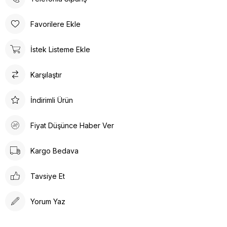
Poli taban materyali sayesinde uzun süreli kullanımlarda bile
konforlu bir deneyim sunar. Günlük kullanım için ideal olan bu
Favorilere Ekle
terlik, rahatlığı ve şıklığı bir arada arayanlar için tasarlanmıştır.
Ortopedik taban desteği ile ayak sağlığınızı düşünerek
İstek Listeme Ekle
tasarlanmıştır. Gün boyu rahat adımlar atmanızı sağlar. Suni deri
ürün detayları ile hem dayanıklılık hem de estetik bir görünüm
Karşılaştır
sunar. İç tabanında kullanılan suni deri malzeme ayağınızın
nefes almasına olanak tanırken yumuşak bir dokunuş sağlar.
Kalın topuklu tasarım, dengeli ve rahat bir yürüyüş deneyimi
İndirimli Ürün
vaat eder.
Fiyat Düşünce Haber Ver
Kargo Bedava
Tavsiye Et
Yorum Yaz