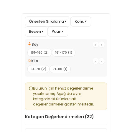
Önerilen Sıralama
Konu
▼
▼
Beden
Puan
▼
▼
🧍
Boy
‹
›
151-160 (2)
161-170 (1)
⚖️
Kilo
‹
›
61-70 (2)
71-80 (1)
Bu ürün için henüz değerlendirme
yapılmamış. Aşağıda aynı
kategorideki ürünlere ait
değerlendirmeler gösterilmektedir.
Kategori Değerlendirmeleri (22)