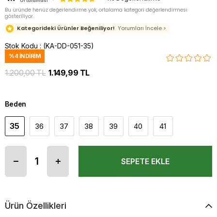
Ortalaması
Bu üründe henüz değerlendirme yok, ortalama kategori değerlendirmesi
gösteriliyor.
Kategorideki Ürünler Beğeniliyor!
Yorumları İncele >
Stok Kodu
(KA-DD-051-35)
%
4
İNDIRIM
1.200,00 TL
1.149,99 TL
Beden
35
36
37
38
39
40
41
Ürün Özellikleri