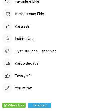
Favorilere Ekle
tasarlanmıştır. Gün boyu rahat adımlar atmanızı sağlar. Suni deri
ürün detayları ile hem dayanıklılık hem de estetik bir görünüm
İstek Listeme Ekle
sunar. İç tabanında kullanılan suni deri malzeme ayağınızın
nefes almasına olanak tanırken yumuşak bir dokunuş sağlar.
Karşılaştır
Kalın topuklu tasarım, dengeli ve rahat bir yürüyüş deneyimi
vaat eder.
İndirimli Ürün
Fiyat Düşünce Haber Ver
Kargo Bedava
Tavsiye Et
Yorum Yaz
WhatsApp
Telegram