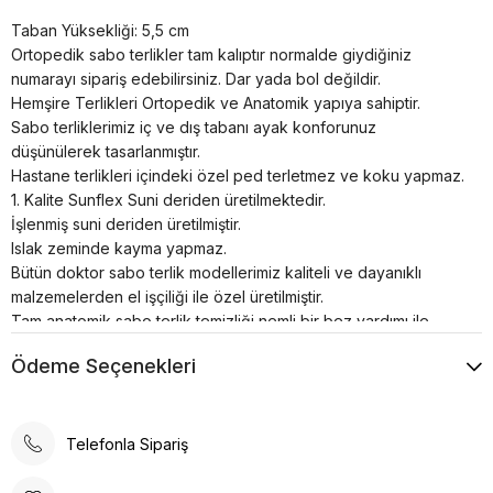
Taban Yüksekliği: 5,5 cm
Ortopedik sabo terlikler tam kalıptır normalde giydiğiniz
numarayı sipariş edebilirsiniz. Dar yada bol değildir.
Hemşire Terlikleri Ortopedik ve Anatomik yapıya sahiptir.
Sabo terliklerimiz iç ve dış tabanı ayak konforunuz
düşünülerek tasarlanmıştır.
Hastane terlikleri içindeki özel ped terletmez ve koku yapmaz.
1. Kalite Sunflex Suni deriden üretilmektedir.
İşlenmiş suni deriden üretilmiştir.
Islak zeminde kayma yapmaz.
Bütün doktor sabo terlik modellerimiz kaliteli ve dayanıklı
malzemelerden el işçiliği ile özel üretilmiştir.
Tam anatomik sabo terlik temizliği nemli bir bez yardımı ile
sadece ılık su kullanılarak yapılmalıdır.
Ödeme Seçenekleri
Airmax sabo terlikler; hastanelerde, restoranlarda, otellerde,
evde, günlük yaşamın her alanında kullanılabilir.
Poli taban materyali sayesinde uzun süreli kullanımlarda bile
konforlu bir deneyim sunar. Günlük kullanım için ideal olan bu
Telefonla Sipariş
terlik, rahatlığı ve şıklığı bir arada arayanlar için tasarlanmıştır.
Ortopedik taban desteği ile ayak sağlığınızı düşünerek