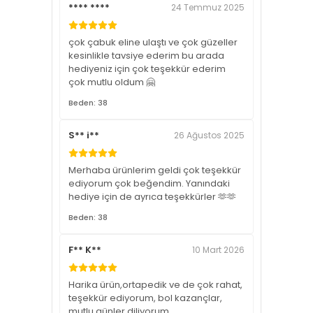
**** ****
24 Temmuz 2025
çok çabuk eline ulaştı ve çok güzeller
kesinlikle tavsiye ederim bu arada
hediyeniz için çok teşekkür ederim
çok mutlu oldum 🤗
Beden: 38
S** i**
26 Ağustos 2025
Merhaba ürünlerim geldi çok teşekkür
ediyorum çok beğendim. Yanındaki
hediye için de ayrıca teşekkürler 🫶🫶
Beden: 38
F** K**
10 Mart 2026
Harika ürün,ortapedik ve de çok rahat,
teşekkür ediyorum, bol kazançlar,
mutlu günler diliyorum .