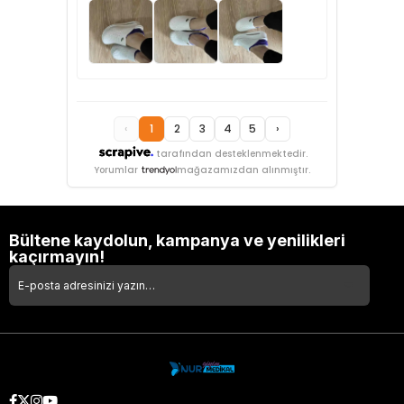
‹
1
2
3
4
5
›
tarafından desteklenmektedir.
Yorumlar
mağazamızdan alınmıştır.
Bültene kaydolun, kampanya ve yenilikleri
kaçırmayın!