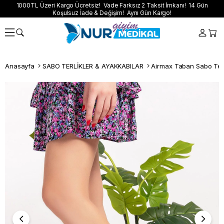
1000TL Üzeri Kargo Ücretsiz! Vade Farksız 2 Taksit İmkanı! 14 Gün
Koşulsuz İade & Değişim! Aynı Gün Kargo!
Anasayfa
SABO TERLİKLER & AYAKKABILAR
Airmax Taban Sabo Terl