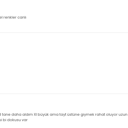
 renkler canlı
 tane daha aldım Xl büyük ama tayt üstüne giymek rahat oluyor uzun
si bi dokusu var