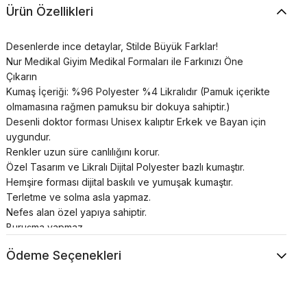
Ürün Özellikleri
Desenlerde ince detaylar, Stilde Büyük Farklar!
Nur Medikal Giyim Medikal Formaları ile Farkınızı Öne
Çıkarın
Kumaş İçeriği: %96 Polyester %4 Likralıdır (Pamuk içerikte
olmamasına rağmen pamuksu bir dokuya sahiptir.)
Desenli doktor forması Unisex kalıptır Erkek ve Bayan için
uygundur.
Renkler uzun süre canlılığını korur.
Özel Tasarım ve Likralı Dijital Polyester bazlı kumaştır.
Hemşire forması dijital baskılı ve yumuşak kumaştır.
Terletme ve solma asla yapmaz.
Nefes alan özel yapıya sahiptir.
Buruşma yapmaz.
Ütü neredeyse hiç gerektirmez.
Ödeme Seçenekleri
30°’de kısa programda yıkanması önerilir.