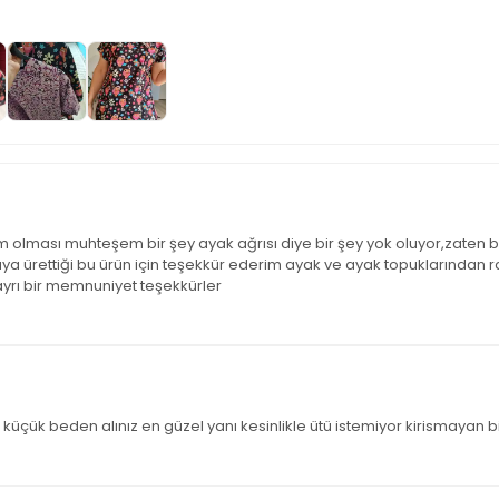
m olması muhteşem bir şey ayak ağrısı diye bir şey yok oluyor,zaten b
a ürettiği bu ürün için teşekkür ederim ayak ve ayak topuklarından r
ayrı bir memnuniyet teşekkürler
ir küçük beden alınız en güzel yanı kesinlikle ütü istemiyor kirismayan 