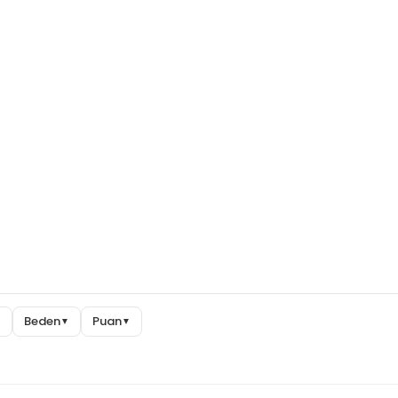
Beden
Puan
▼
▼
▼