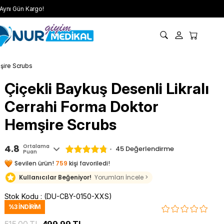
Aynı Gün Kargo!
mşire Scrubs
Çiçekli Baykuş Desenli Likralı
Cerrahi Forma Doktor
Hemşire Scrubs
4.8
Ortalama
45 Değerlendirme
Puan
Sevilen ürün!
759
kişi favoriledi!
Kullanıcılar Beğeniyor!
Yorumları İncele >
Stok Kodu
(DU-CBY-0150-XXS)
%
3
İNDIRIM