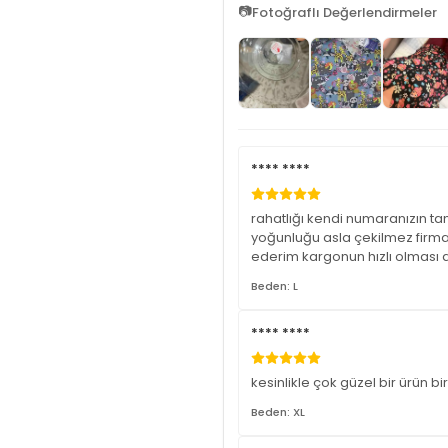
📷
Fotoğraflı Değerlendirmeler
**** ****
rahatlığı kendi numaranızın ta
yoğunluğu asla çekilmez firmay
ederim kargonun hızlı olması 
Beden: L
**** ****
kesinlikle çok güzel bir ürün b
Beden: XL