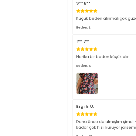
S** E**
Küçük beden alınmalı çok güzel
Beden: L
f** t**
Harika bir beden küçük alın
Beden: S
Ezgi h. Ü.
Daha önce de almıştım şimdi 4
kadar çok hızlı kuruyor jarsem