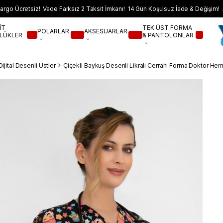
argo Ücretsiz! Vade Farksız 2 Taksit İmkanı! 14 Gün Koşulsuz İade & Değişim! 
İT
TEK ÜST FORMA
POLARLAR
AKSESUARLAR
LÜKLER
& PANTOLONLAR
Dijital Desenli Üstler
Çiçekli Baykuş Desenli Likralı Cerrahi Forma Doktor He