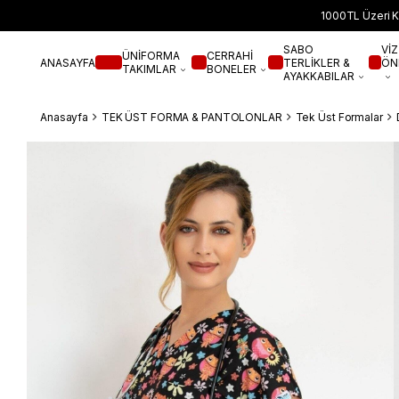
1000TL Üzeri K
SABO
VİZ
ÜNİFORMA
CERRAHİ
ANASAYFA
TERLİKLER &
ÖN
TAKIMLAR
BONELER
AYAKKABILAR
Anasayfa
TEK ÜST FORMA & PANTOLONLAR
Tek Üst Formalar