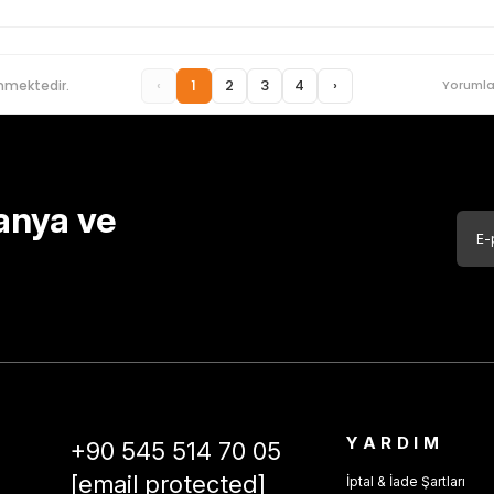
‹
1
2
3
4
›
nmektedir.
Yorumla
anya ve
YARDIM
+90 545 514 70 05
[email protected]
İptal & İade Şartları