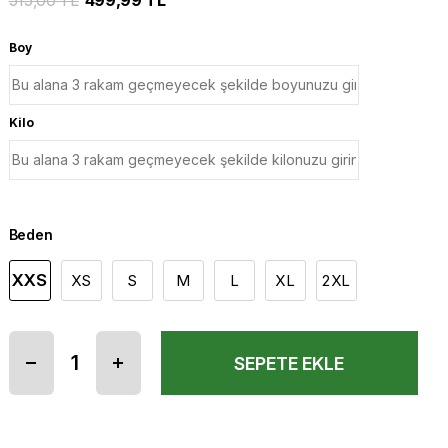
515,00 TL
499,99 TL
Boy
Kilo
Beden
XXS
XS
S
M
L
XL
2XL