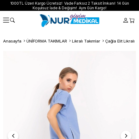
1000TL Üzeri Kargo Ücretsiz! Vade Farksız 2 Taksit İmkanı! 14 Gün
Koşulsuz İade & Değişim! Aynı Gün Kargo!
Anasayfa
ÜNİFORMA TAKIMLAR
Likralı Takımlar
Çağla Elit Likralı 