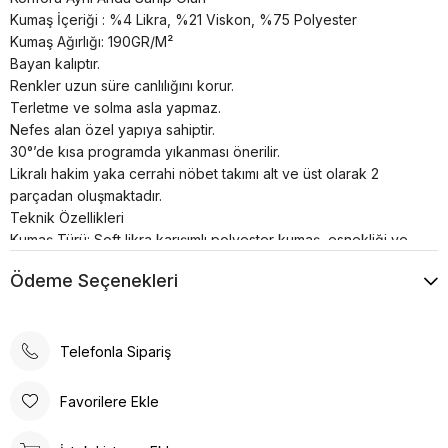
Kumaş İçeriği : %4 Likra, %21 Viskon, %75 Polyester
Kumaş Ağırlığı: 190GR/M²
Bayan kalıptır.
Renkler uzun süre canlılığını korur.
Terletme ve solma asla yapmaz.
Nefes alan özel yapıya sahiptir.
30°’de kısa programda yıkanması önerilir.
Likralı hakim yaka cerrahi nöbet takımı alt ve üst olarak 2
parçadan oluşmaktadır.
Teknik Özellikleri
Kumaş Türü: Soft likra karışımlı polyester kumaş, esnekliği ve
konforu bir araya getirir. Bu, uzun süreli giyimde rahatlık sağlar.
Ödeme Seçenekleri
Nefes Alabilirlik: Kumaşın yapısı, hava geçirgenliği yüksek
olup, terlemeyi azaltır ve konforu artırır.
Esnek Yapı: Likra içeriği sayesinde forma, vücuda tam oturur
ve hareket özgürlüğü sağlar.
Telefonla Sipariş
Üst Üniformada;
Çıt Çıt Detayları: Hakim yaka tasarımında bulunan çıt çıtlar,
Favorilere Ekle
kolay giyip çıkarma imkanı sunar.
Çeşitli Cepler: Üst kısımda bulunan cepler, sağlık çalışanlarının