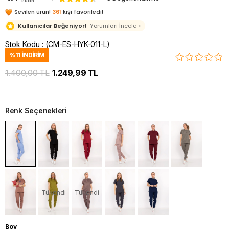
Puan
Sevilen ürün!
361
kişi favoriledi!
Kullanıcılar Beğeniyor!
Yorumları İncele >
Stok Kodu
(CM-ES-HYK-011-L)
%
11
İNDIRIM
1.400,00 TL
1.249,99 TL
Renk Seçenekleri
Tükendi
Tükendi
Boy