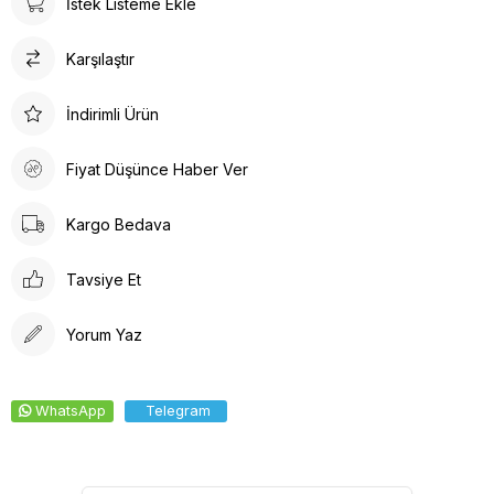
İstek Listeme Ekle
gerekli malzemelerini (kalem, not defteri, eldiven vb.)
taşımalarına olanak tanır.
Karşılaştır
Kolay Temizlik: Genellikle makinede yıkanabilir ve hızlı kuruma
özelliğine sahiptir, bu da hijyen açısından büyük bir avantajdır.
Jogger pantolon ile gün boyu konforunuzdan ödün
İndirimli Ürün
vermezsiniz.
Pantolondaki üst cepler ve yandaki fonksiyonel cep avantaj
Fiyat Düşünce Haber Ver
sağlar.
Pantolon beli lastikli olduğu için rahatça hareket etmenizi
Kargo Bedava
sağlar.
Paça kısmındaki lastik detayı paçalarınıza oturur ve daha havalı
Tavsiye Et
bir görünüm elde etmenizi sağlar
Yorum Yaz
WhatsApp
Telegram