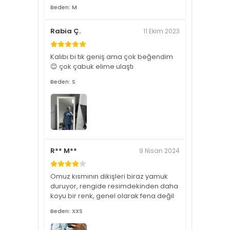
Beden: M
Rabia Ç.
11 Ekim 2023
Kalıbı bi tık geniş ama çok beğendim
😊 çok çabuk elime ulaştı
Beden: S
R** M**
9 Nisan 2024
Omuz kısmının dikişleri biraz yamuk
duruyor, rengide resimdekinden daha
koyu bir renk, genel olarak fena değil
Beden: XXS