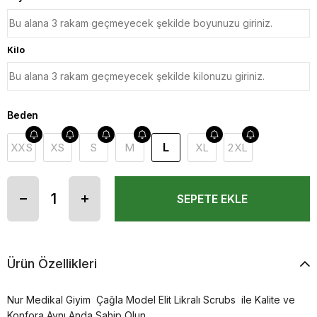
Kilo
Beden
L
XXS
XS
S
M
XL
2XL
Ürün Özellikleri
Nur Medikal Giyim Çağla Model Elit Likralı Scrubs ile Kalite ve
Konfora Aynı Anda Sahip Olun