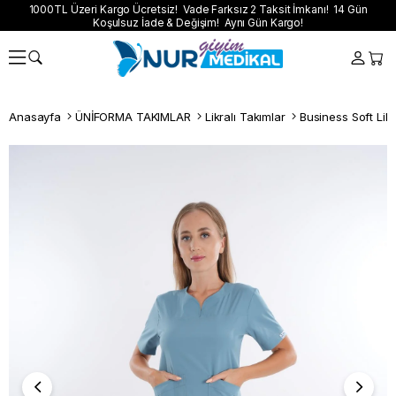
1000TL Üzeri Kargo Ücretsiz! Vade Farksız 2 Taksit İmkanı! 14 Gün
Koşulsuz İade & Değişim! Aynı Gün Kargo!
Anasayfa
ÜNİFORMA TAKIMLAR
Likralı Takımlar
Business Soft Likr