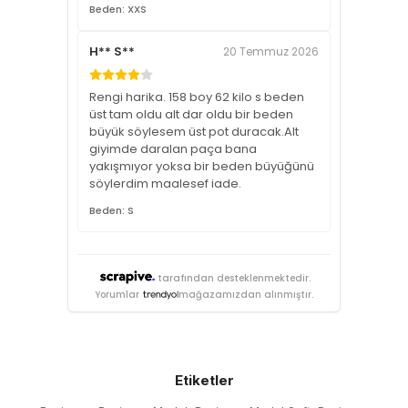
Beden: XXS
H** S**
20 Temmuz 2026
Rengi harika. 158 boy 62 kilo s beden
üst tam oldu alt dar oldu bir beden
büyük söylesem üst pot duracak.Alt
giyimde daralan paça bana
yakışmıyor yoksa bir beden büyüğünü
söylerdim maalesef iade.
Beden: S
tarafından desteklenmektedir.
Yorumlar
mağazamızdan alınmıştır.
Etiketler