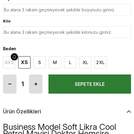
Kilo
Beden
XS
XXS
S
M
L
XL
2XL
Ürün Özellikleri
Business Model Soft Likra Cool
Petrol Mavisi Doktor Hemşire