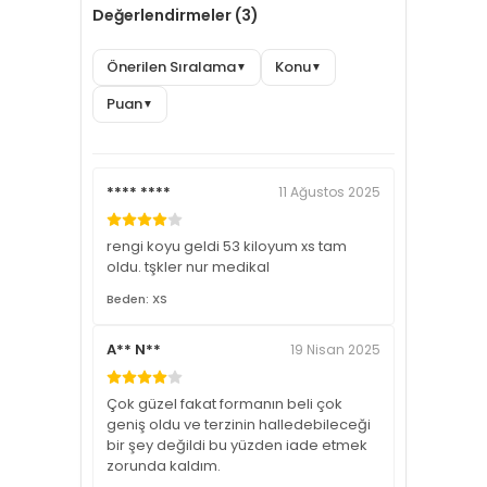
Değerlendirmeler (3)
Önerilen Sıralama
Konu
▼
▼
Puan
▼
**** ****
11 Ağustos 2025
rengi koyu geldi 53 kiloyum xs tam
oldu. tşkler nur medikal
Beden: XS
A** N**
19 Nisan 2025
Çok güzel fakat formanın beli çok
geniş oldu ve terzinin halledebileceği
bir şey değildi bu yüzden iade etmek
zorunda kaldım.