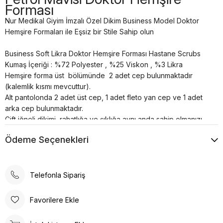
Forması
Nur Medikal Giyim İmzalı Özel Dikim Business Model Doktor
Hemşire Formaları ile Eşsiz bir Stile Sahip olun
Business Soft Likra Doktor Hemşire Forması Hastane Scrubs
Kumaş İçeriği : %72 Polyester , %25 Viskon , %3 Likra
Hemşire forma üst bölümünde 2 adet cep bulunmaktadır
(kalemlik kısmı mevcuttur).
Alt pantolonda 2 adet üst cep, 1 adet fleto yan cep ve 1 adet
arka cep bulunmaktadır.
Çift iğneli dikimi, rahatlığa ve şıklığa aynı anda sahip olmanızı
sağlar.
Ödeme Seçenekleri
Pantolon kenar küçük yırtmaçları ve modeli ile tarzınızı
yansıtırsınız.
Pantolonun arka bel kısmı lastiklidir.
Renkler uzun süre canlılığını korur.
Telefonla Sipariş
Terletme ve solma asla yapmaz.
Nefes alan özel yapıya sahiptir.
Favorilere Ekle
30°’de kısa programda yıkanması önerilir.
Soft Likralı cerrahi nöbet takımı alt ve üst olarak 2 parçadan