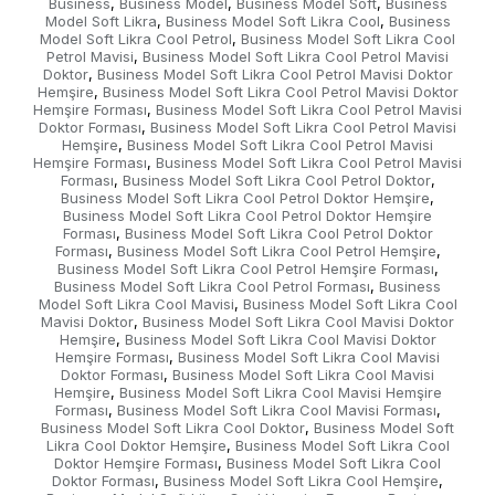
Business
Business Model
Business Model Soft
Business
,
,
,
Model Soft Likra
Business Model Soft Likra Cool
Business
,
,
Model Soft Likra Cool Petrol
Business Model Soft Likra Cool
,
Petrol Mavisi
Business Model Soft Likra Cool Petrol Mavisi
,
Doktor
Business Model Soft Likra Cool Petrol Mavisi Doktor
,
Hemşire
Business Model Soft Likra Cool Petrol Mavisi Doktor
,
Hemşire Forması
Business Model Soft Likra Cool Petrol Mavisi
,
Doktor Forması
Business Model Soft Likra Cool Petrol Mavisi
,
Hemşire
Business Model Soft Likra Cool Petrol Mavisi
,
Hemşire Forması
Business Model Soft Likra Cool Petrol Mavisi
,
Forması
Business Model Soft Likra Cool Petrol Doktor
,
,
Business Model Soft Likra Cool Petrol Doktor Hemşire
,
Business Model Soft Likra Cool Petrol Doktor Hemşire
Forması
Business Model Soft Likra Cool Petrol Doktor
,
Forması
Business Model Soft Likra Cool Petrol Hemşire
,
,
Business Model Soft Likra Cool Petrol Hemşire Forması
,
Business Model Soft Likra Cool Petrol Forması
Business
,
Model Soft Likra Cool Mavisi
Business Model Soft Likra Cool
,
Mavisi Doktor
Business Model Soft Likra Cool Mavisi Doktor
,
Hemşire
Business Model Soft Likra Cool Mavisi Doktor
,
Hemşire Forması
Business Model Soft Likra Cool Mavisi
,
Doktor Forması
Business Model Soft Likra Cool Mavisi
,
Hemşire
Business Model Soft Likra Cool Mavisi Hemşire
,
Forması
Business Model Soft Likra Cool Mavisi Forması
,
,
Business Model Soft Likra Cool Doktor
Business Model Soft
,
Likra Cool Doktor Hemşire
Business Model Soft Likra Cool
,
Doktor Hemşire Forması
Business Model Soft Likra Cool
,
Doktor Forması
Business Model Soft Likra Cool Hemşire
,
,