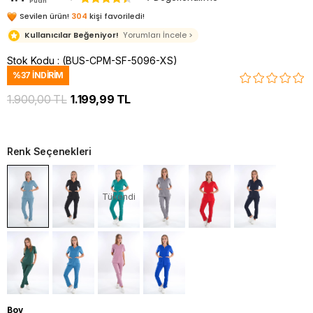
Puan
Sevilen ürün!
304
kişi favoriledi!
Kullanıcılar Beğeniyor!
Yorumları İncele >
Stok Kodu
(BUS-CPM-SF-5096-XS)
%
37
İNDIRIM
1.900,00 TL
1.199,99 TL
Renk Seçenekleri
Tükendi
Boy