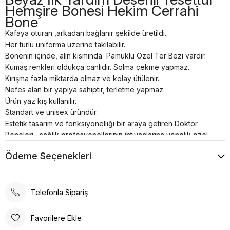
Hemşire Bonesi Hekim Cerrahi
Bone
Kafaya oturan ,arkadan bağlanır şekilde üretildi.
Her türlü üniforma üzerine takılabilir.
Bonenin içinde, alın kısmında Pamuklu Özel Ter Bezi vardır.
Kumaş renkleri oldukça canlıdır. Solma çekme yapmaz.
Kırışma fazla miktarda olmaz ve kolay ütülenir.
Nefes alan bir yapıya sahiptir, terletme yapmaz.
Ürün yaz kış kullanılır.
Standart ve unisex üründür.
Estetik tasarım ve fonksiyonelliği bir araya getiren Doktor
Boneleri , sağlık profesyonellerinin ihtiyaçlarına yönelik özel
olarak üretilmiştir. Kafaya oturan ve arkadan lastikli
Ödeme Seçenekleri
bağlanabilen tasarımı, her türlü üniforma üzerine rahatlıkla
takılabilme özelliğine sahiptir.
Bonenin iç kısmında yer alan pamuklu özel ter bezi, kullanıcıya
konforlu bir deneyim sunar. Kumaş renkleri canlı ve
Telefonla Sipariş
dayanıklıdır; solma çekme yapmaz. Ayrıca, kırışma sorunu
minimum seviyededir ve kolayca ütülenebilir. Nefes alan
Favorilere Ekle
yapısı, terletme yapmaz ve yaz-kış kullanım için idealdir.