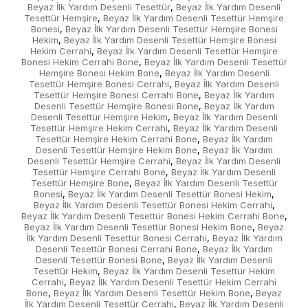
Beyaz İlk Yardım Desenli Tesettür
Beyaz İlk Yardım Desenli
,
Tesettür Hemşire
Beyaz İlk Yardım Desenli Tesettür Hemşire
,
Bonesi
Beyaz İlk Yardım Desenli Tesettür Hemşire Bonesi
,
Hekim
Beyaz İlk Yardım Desenli Tesettür Hemşire Bonesi
,
Hekim Cerrahi
Beyaz İlk Yardım Desenli Tesettür Hemşire
,
Bonesi Hekim Cerrahi Bone
Beyaz İlk Yardım Desenli Tesettür
,
Hemşire Bonesi Hekim Bone
Beyaz İlk Yardım Desenli
,
Tesettür Hemşire Bonesi Cerrahi
Beyaz İlk Yardım Desenli
,
Tesettür Hemşire Bonesi Cerrahi Bone
Beyaz İlk Yardım
,
Desenli Tesettür Hemşire Bonesi Bone
Beyaz İlk Yardım
,
Desenli Tesettür Hemşire Hekim
Beyaz İlk Yardım Desenli
,
Tesettür Hemşire Hekim Cerrahi
Beyaz İlk Yardım Desenli
,
Tesettür Hemşire Hekim Cerrahi Bone
Beyaz İlk Yardım
,
Desenli Tesettür Hemşire Hekim Bone
Beyaz İlk Yardım
,
Desenli Tesettür Hemşire Cerrahi
Beyaz İlk Yardım Desenli
,
Tesettür Hemşire Cerrahi Bone
Beyaz İlk Yardım Desenli
,
Tesettür Hemşire Bone
Beyaz İlk Yardım Desenli Tesettür
,
Bonesi
Beyaz İlk Yardım Desenli Tesettür Bonesi Hekim
,
,
Beyaz İlk Yardım Desenli Tesettür Bonesi Hekim Cerrahi
,
Beyaz İlk Yardım Desenli Tesettür Bonesi Hekim Cerrahi Bone
,
Beyaz İlk Yardım Desenli Tesettür Bonesi Hekim Bone
Beyaz
,
İlk Yardım Desenli Tesettür Bonesi Cerrahi
Beyaz İlk Yardım
,
Desenli Tesettür Bonesi Cerrahi Bone
Beyaz İlk Yardım
,
Desenli Tesettür Bonesi Bone
Beyaz İlk Yardım Desenli
,
Tesettür Hekim
Beyaz İlk Yardım Desenli Tesettür Hekim
,
Cerrahi
Beyaz İlk Yardım Desenli Tesettür Hekim Cerrahi
,
Bone
Beyaz İlk Yardım Desenli Tesettür Hekim Bone
Beyaz
,
,
İlk Yardım Desenli Tesettür Cerrahi
Beyaz İlk Yardım Desenli
,