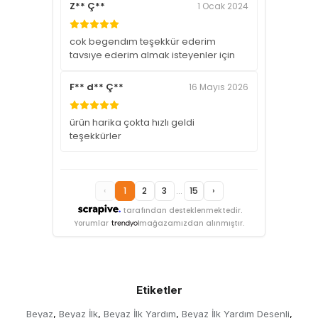
Z** Ç**
1 Ocak 2024
cok begendım teşekkür ederim
tavsıye ederim almak isteyenler için
F** d** Ç**
16 Mayıs 2026
ürün harika çokta hızlı geldi
teşekkürler
‹
1
2
3
...
15
›
tarafından desteklenmektedir.
Yorumlar
mağazamızdan alınmıştır.
Etiketler
Beyaz
Beyaz İlk
Beyaz İlk Yardım
Beyaz İlk Yardım Desenli
,
,
,
,