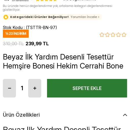
Ortalaması
Bu üründe henüz değerlendirme yok, ortalama kategori değerlendirmesi
gösteriliyor.
Kategorideki Ürünler Beğeniliyor!
Yorumları İncele >
Stok Kodu
(TSTTR-BN-97)
%
23
İNDIRIM
310,00 TL
239,99 TL
Beyaz İlk Yardım Desenli Tesettür
Hemşire Bonesi Hekim Cerrahi Bone
Ürün Özellikleri
Beyaz İlk Yardım Desenli Tesettür