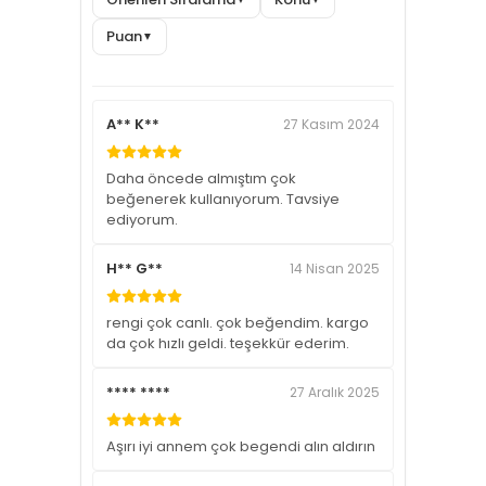
Puan
▼
A** K**
27 Kasım 2024
Daha öncede almıştım çok
beğenerek kullanıyorum. Tavsiye
ediyorum.
H** G**
14 Nisan 2025
rengi çok canlı. çok beğendim. kargo
da çok hızlı geldi. teşekkür ederim.
**** ****
27 Aralık 2025
Aşırı iyi annem çok begendi alın aldırın