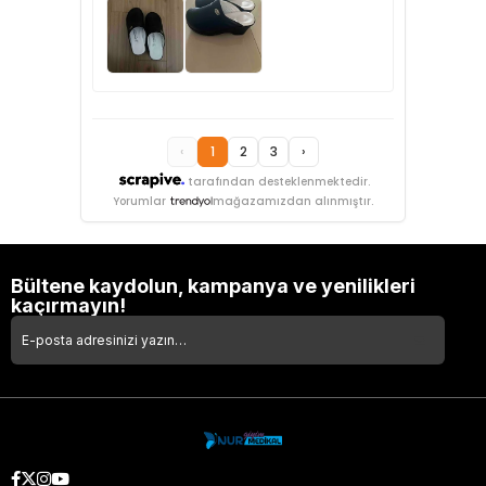
‹
1
2
3
›
tarafından desteklenmektedir.
Yorumlar
mağazamızdan alınmıştır.
Bültene kaydolun, kampanya ve yenilikleri
kaçırmayın!