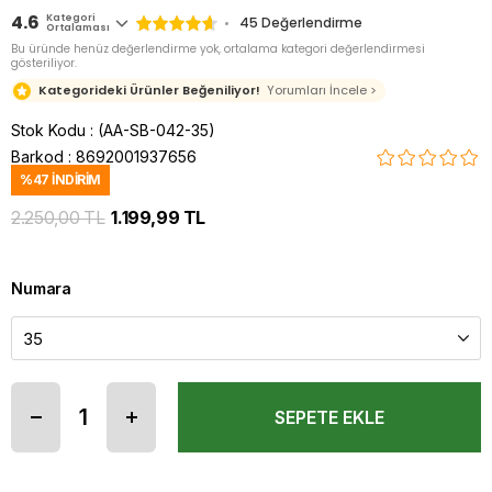
4.6
Kategori
45
Değerlendirme
Ortalaması
Bu üründe henüz değerlendirme yok, ortalama kategori değerlendirmesi
gösteriliyor.
Kategorideki Ürünler Beğeniliyor!
Yorumları İncele >
Stok Kodu
(AA-SB-042-35)
Barkod
:
8692001937656
%
47
İNDIRIM
2.250,00 TL
1.199,99 TL
Numara