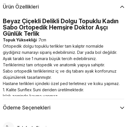
Ürün Özellikleri
Beyaz Çiçekli Delikli Dolgu Topuklu Kadın
Sabo Ortopedik Hemşire Doktor Aşçı
Günlük Terlik
Topuk Yüksekliği
:7cm
Ortopedik dolgu topuklu terlikler tam kalıptır normalde
giydiğiniz numarayı sipariş edebilirsiniz. Dar yada bol değildir.
Ayak taraklı ise 1 numara büyük tercih edebilirsiniz.
Terliklerimiz tam ortopedik ve anatomik yapıya sahiptir.
Sabo ortopedik terliklerimiz iç ve dış tabanı ayak konforunuz
düşünülerek tasarlanmıştır.
Hastane terlikleri içindeki özel ped terletmez ve koku yapmaz.
1. Kalite Sunflex Suni deriden üretilmektedir.
Islak zeminde kayma yapmaz.
Bütün dolgu topuklu ortopedik terlik modellerimiz kaliteli ve
Ödeme Seçenekleri
dayanıklı malzemelerden el işçiliği ile özel üretilmiştir.
Tam anatomik dolgu topuklu terlik temizliği nemli bir bez
yardımı ile sadece ılık su kullanılarak yapılmalıdır.