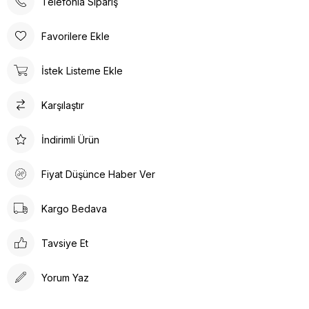
Dolgu Topuklu terlikler; hastanelerde, restoranlarda,
Telefonla Sipariş
otellerde, evde, günlük yaşamın her alanında kullanılabilir.
Poliüretan taban materyali sayesinde uzun süreli kullanımlarda
Favorilere Ekle
bile konforlu bir deneyim sunar. Günlük kullanım için ideal olan
bu terlik, rahatlığı ve şıklığı bir arada arayanlar için
İstek Listeme Ekle
tasarlanmıştır. Ortopedik taban desteği ile ayak sağlığınızı
düşünerek tasarlanmıştır. Gün boyu rahat adımlar atmanızı
Karşılaştır
sağlar. Suni deri ürün detayları ile hem dayanıklılık hem de
estetik bir görünüm sunar. İç tabanında kullanılan suni deri
malzeme ayağınızın nefes almasına olanak tanırken yumuşak
İndirimli Ürün
bir dokunuş sağlar. Kalın topuklu tasarım, dengeli ve rahat bir
yürüyüş deneyimi vaat eder.
Fiyat Düşünce Haber Ver
Kargo Bedava
Tavsiye Et
Yorum Yaz