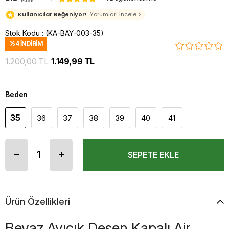
Puan
Kullanıcılar Beğeniyor!
Yorumları İncele >
Stok Kodu
(KA-BAY-003-35)
%
4
İNDIRIM
1.200,00 TL
1.149,99 TL
Beden
35
36
37
38
39
40
41
Ürün Özellikleri
Beyaz Ayıcık Desen Kapalı Air