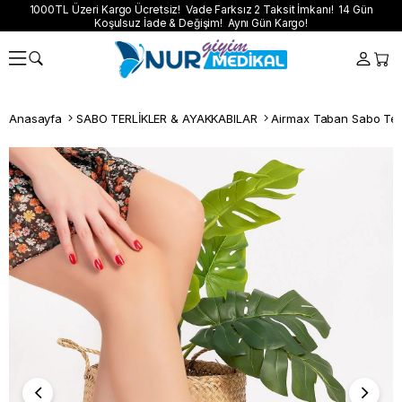
1000TL Üzeri Kargo Ücretsiz! Vade Farksız 2 Taksit İmkanı! 14 Gün
Koşulsuz İade & Değişim! Aynı Gün Kargo!
Anasayfa
SABO TERLİKLER & AYAKKABILAR
Airmax Taban Sabo Terl