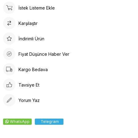
tasarlanmıştır. Gün boyu rahat adımlar atmanızı sağlar. Suni deri
İstek Listeme Ekle
ürün detayları ile hem dayanıklılık hem de estetik bir görünüm
sunar. İç tabanında kullanılan suni deri malzeme ayağınızın
Karşılaştır
nefes almasına olanak tanırken yumuşak bir dokunuş sağlar.
Kalın topuklu tasarım, dengeli ve rahat bir yürüyüş deneyimi
vaat eder.
İndirimli Ürün
Fiyat Düşünce Haber Ver
Kargo Bedava
Tavsiye Et
Yorum Yaz
WhatsApp
Telegram