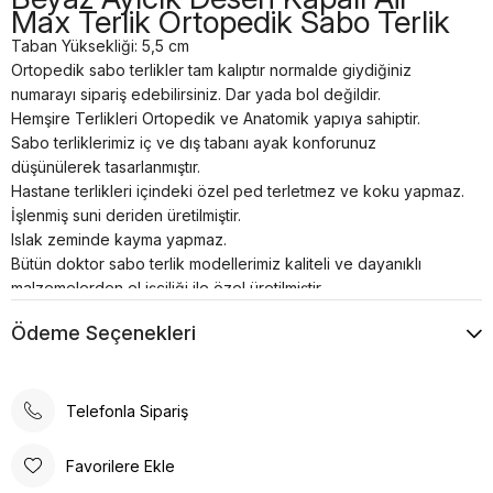
Max Terlik Ortopedik Sabo Terlik
Taban Yüksekliği: 5,5 cm
Ortopedik sabo terlikler tam kalıptır normalde giydiğiniz
numarayı sipariş edebilirsiniz. Dar yada bol değildir.
Hemşire Terlikleri Ortopedik ve Anatomik yapıya sahiptir.
Sabo terliklerimiz iç ve dış tabanı ayak konforunuz
düşünülerek tasarlanmıştır.
Hastane terlikleri içindeki özel ped terletmez ve koku yapmaz.
İşlenmiş suni deriden üretilmiştir.
Islak zeminde kayma yapmaz.
Bütün doktor sabo terlik modellerimiz kaliteli ve dayanıklı
malzemelerden el işçiliği ile özel üretilmiştir.
Tam anatomik sabo terlik temizliği nemli bir bez yardımı ile
Ödeme Seçenekleri
sadece ılık su kullanılarak yapılmalıdır.
Airmax sabo terlikler; hastanelerde, restoranlarda, otellerde,
evde, günlük yaşamın her alanında kullanılabilir.
Poli taban materyali sayesinde uzun süreli kullanımlarda bile
Telefonla Sipariş
konforlu bir deneyim sunar. Günlük kullanım için ideal olan bu
terlik, rahatlığı ve şıklığı bir arada arayanlar için tasarlanmıştır.
Favorilere Ekle
Ortopedik taban desteği ile ayak sağlığınızı düşünerek