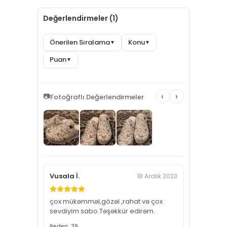
Değerlendirmeler (1)
Önerilen Sıralama
Konu
▼
▼
Puan
▼
‹
›
📷
Fotoğraflı Değerlendirmeler
Vusala İ.
18 Aralık 2023
çox mükəmməl,gözəl ,rahat və çox
sevdiyim sabo.Təşəkkür edirəm.
Beden: 39