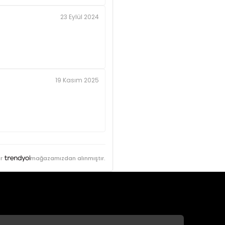
23 Eylül 2024
19 Kasım 2025
r
mağazamızdan alınmıştır.