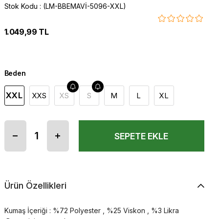
Stok Kodu
(LM-BBEMAVİ-5096-XXL)
1.049,99 TL
Beden
XXL
XXS
XS
S
M
L
XL
Ürün Özellikleri
Kumaş İçeriği : %72 Polyester , %25 Viskon , %3 Likra