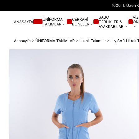
1000TL Üzeri K
SABO
VİZ
ÜNİFORMA
CERRAHİ
ANASAYFA
TERLİKLER &
ÖN
TAKIMLAR
BONELER
AYAKKABILAR
Anasayfa
ÜNİFORMA TAKIMLAR
Likralı Takımlar
Lily Soft Likralı