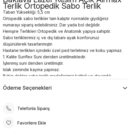
Terlik Ortopedik Sabo Terlik
Taban Yüksekliği: 5,5 cm
Ortopedik sabo terlikler tam kalıptır normalde giydiğiniz
numarayı sipariş edebilirsiniz. Dar yada bol değildir.
Hemşire Terlikleri Ortopedik ve Anatomik yapıya sahiptir.
Sabo terliklerimiz iç ve dış tabanı ayak konforunuz
düşünülerek tasarlanmıştır.
Hastane terlikleri içindeki özel ped terletmez ve koku yapmaz.
1. Kalite Sunflex Suni deriden üretilmektedir.
İşlenmiş suni deriden üretilmiştir.
Islak zeminde kayma yapmaz.
Bütün doktor sabo terlik modellerimiz kaliteli ve dayanıklı
malzemelerden el işçiliği ile özel üretilmiştir.
Ödeme Seçenekleri
Tam anatomik sabo terlik temizliği nemli bir bez yardımı ile
sadece ılık su kullanılarak yapılmalıdır.
Airmax sabo terlikler; hastanelerde, restoranlarda, otellerde,
evde, günlük yaşamın her alanında kullanılabilir.
Telefonla Sipariş
Poli taban materyali sayesinde uzun süreli kullanımlarda bile
konforlu bir deneyim sunar. Günlük kullanım için ideal olan bu
Favorilere Ekle
terlik, rahatlığı ve şıklığı bir arada arayanlar için tasarlanmıştır.