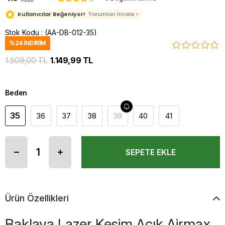
Puan
Kullanıcılar Beğeniyor!
Yorumları İncele >
Stok Kodu
(AA-DB-012-35)
%
24
İNDIRIM
1.509,00 TL
1.149,99 TL
Beden
35
36
37
38
39
40
41
Ürün Özellikleri
Baklava Lazer Kesim Açık Airmax