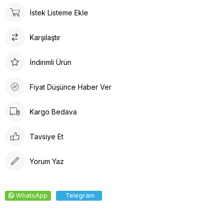
Ortopedik taban desteği ile ayak sağlığınızı düşünerek
İstek Listeme Ekle
tasarlanmıştır. Gün boyu rahat adımlar atmanızı sağlar. Suni deri
ürün detayları ile hem dayanıklılık hem de estetik bir görünüm
Karşılaştır
sunar. İç tabanında kullanılan suni deri malzeme ayağınızın
nefes almasına olanak tanırken yumuşak bir dokunuş sağlar.
Kalın topuklu tasarım, dengeli ve rahat bir yürüyüş deneyimi
İndirimli Ürün
vaat eder.
Fiyat Düşünce Haber Ver
Kargo Bedava
Tavsiye Et
Yorum Yaz
WhatsApp
Telegram