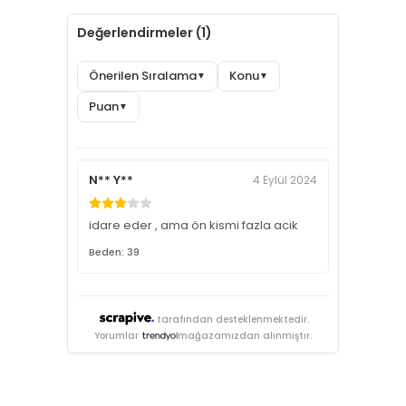
Değerlendirmeler (1)
Önerilen Sıralama
Konu
▼
▼
Puan
▼
N** Y**
4 Eylül 2024
idare eder , ama ön kismi fazla acik
Beden: 39
tarafından desteklenmektedir.
Yorumlar
mağazamızdan alınmıştır.