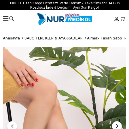
1000TL Üzeri Kargo Ücretsiz! Vade Farksız 2 Taksit İmkanı! 14 Gün
Koşulsuz İade & Değişim! Aynı Gün Kargo!
Anasayfa
SABO TERLİKLER & AYAKKABILAR
Airmax Taban Sabo Terl