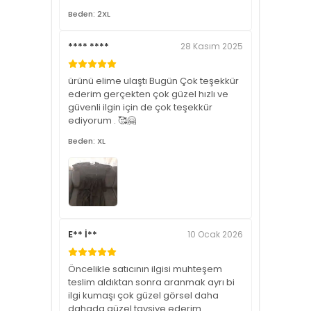
Beden: 2XL
**** ****
28 Kasım 2025
ürünü elime ulaştı Bugün Çok teşekkür
ederim gerçekten çok güzel hızlı ve
güvenli ilgin için de çok teşekkür
ediyorum . 🥰🤗
Beden: XL
E** İ**
10 Ocak 2026
Öncelikle satıcının ilgisi muhteşem
teslim aldıktan sonra aranmak ayrı bi
ilgi kumaşı çok güzel görsel daha
dahada güzel tavsiye ederim