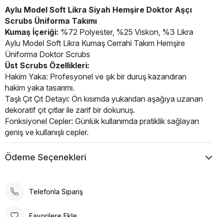
Aylu Model Soft Likra Siyah Hemşire Doktor Aşçı
Scrubs Üniforma Takımı
Kumaş İçeriği:
%72 Polyester, %25 Viskon, %3 Likra
Aylu Model Soft Likra Kumaş Cerrahi Takım Hemşire
Üniforma Doktor Scrubs
Üst Scrubs Özellikleri:
Hakim Yaka: Profesyonel ve şık bir duruş kazandıran
hakim yaka tasarımı.
Taşlı Çıt Çıt Detayı: Ön kısımda yukarıdan aşağıya uzanan
dekoratif çıt çıtlar ile zarif bir dokunuş.
Fonksiyonel Cepler: Günlük kullanımda pratiklik sağlayan
geniş ve kullanışlı cepler.
Soft Kumaş: Nefes alabilen, esnek ve yüksek kaliteli
kumaş.
Ödeme Seçenekleri
Alt Cerrahi Pantolon:
Önde iki yan cep, eşyalarınızı kolayca taşıyabileceğiniz
geniş ve derindir.
Telefonla Sipariş
Arka cüzdan cebi bulunmaktadır.
Lastikli esnek bel bandı sayesinde her bedende rahat
Favorilere Ekle