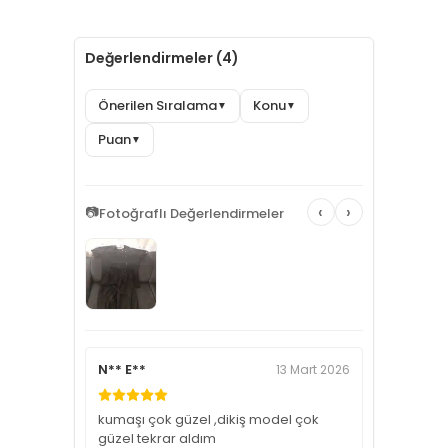
Değerlendirmeler (4)
Önerilen Sıralama
Konu
▼
▼
Puan
▼
‹
›
📷
Fotoğraflı Değerlendirmeler
N** E**
13 Mart 2026
kumaşı çok güzel ,dikiş model çok
güzel tekrar aldım