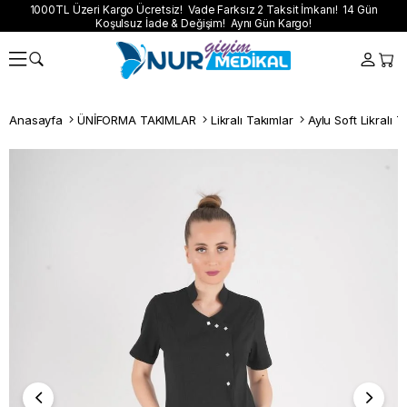
1000TL Üzeri Kargo Ücretsiz! Vade Farksız 2 Taksit İmkanı! 14 Gün
Koşulsuz İade & Değişim! Aynı Gün Kargo!
Anasayfa
ÜNİFORMA TAKIMLAR
Likralı Takımlar
Aylu Soft Likralı T