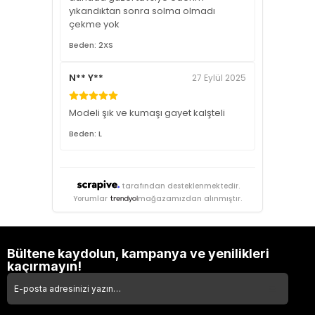
yıkandıktan sonra solma olmadı
çekme yok
Beden: 2XS
N** Y**
27 Eylül 2025
Modeli şık ve kumaşı gayet kalşteli
Beden: L
tarafından desteklenmektedir.
Yorumlar
mağazamızdan alınmıştır.
Bültene kaydolun, kampanya ve yenilikleri
kaçırmayın!