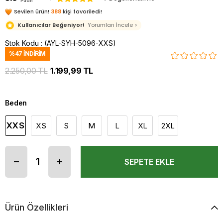
Puan
Sevilen ürün!
388
kişi favoriledi!
Kullanıcılar Beğeniyor!
Yorumları İncele >
Stok Kodu
(AYL-SYH-5096-XXS)
%
47
İNDIRIM
2.250,00 TL
1.199,99 TL
Beden
XXS
XS
S
M
L
XL
2XL
Ürün Özellikleri