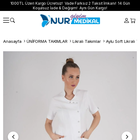
1000TL Üzeri Kargo Ücretsiz! Vade Farksız 2 Taksit İmkanı! 14 Gün
Koşulsuz İade & Değişim! Aynı Gün Kargo!
Anasayfa
ÜNİFORMA TAKIMLAR
Likralı Takımlar
Aylu Soft Likralı T