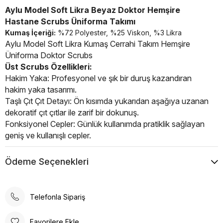
Aylu Model Soft Likra Beyaz Doktor Hemşire
Hastane Scrubs Üniforma Takımı
Kumaş İçeriği:
%72 Polyester, %25 Viskon, %3 Likra
Aylu Model Soft Likra Kumaş Cerrahi Takım Hemşire
Üniforma Doktor Scrubs
Üst Scrubs Özellikleri:
Hakim Yaka: Profesyonel ve şık bir duruş kazandıran
hakim yaka tasarımı.
Taşlı Çıt Çıt Detayı: Ön kısımda yukarıdan aşağıya uzanan
dekoratif çıt çıtlar ile zarif bir dokunuş.
Fonksiyonel Cepler: Günlük kullanımda pratiklik sağlayan
geniş ve kullanışlı cepler.
Soft Kumaş: Nefes alabilen, esnek ve yüksek kaliteli
kumaş.
Ödeme Seçenekleri
Alt Cerrahi Pantolon:
Önde iki yan cep, eşyalarınızı kolayca taşıyabileceğiniz
geniş ve derindir.
Telefonla Sipariş
Arka cüzdan cebi bulunmaktadır.
Lastikli esnek bel bandı sayesinde her bedende rahat
Favorilere Ekle