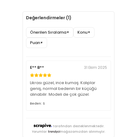
Değerlendirmeler (1)
Önerilen Sıralama
Konu
▼
▼
Puan
▼
E** B**
31 Ekim 2025
Likrası güzel, ince kumaş. Kalıplar
geniş, normal bedenin bir küçüğü
alınabilir. Modeli de çok güzel.
Beden: S
tarafından desteklenmektedir.
Yorumlar
mağazamızdan alınmıştır.