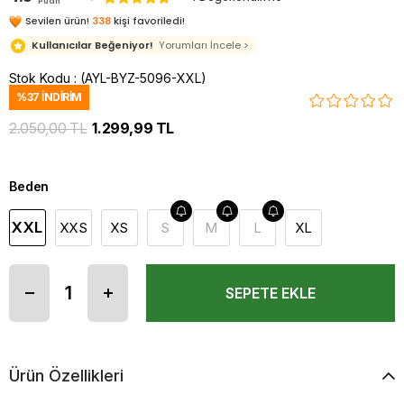
Puan
Sevilen ürün!
338
kişi favoriledi!
Kullanıcılar Beğeniyor!
Yorumları İncele >
Stok Kodu
(AYL-BYZ-5096-XXL)
%
37
İNDIRIM
2.050,00 TL
1.299,99 TL
Beden
XXL
XXS
XS
S
M
L
XL
Ürün Özellikleri