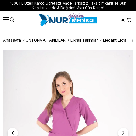
1000TL Üzeri Kargo Ücretsiz! Vade Farksız 2 Taksit İmkanı! 14 Gün
Koşulsuz İade & Değişim! Aynı Gün Kargo!
Anasayfa
ÜNİFORMA TAKIMLAR
Likralı Takımlar
Elegant Likralı Ta