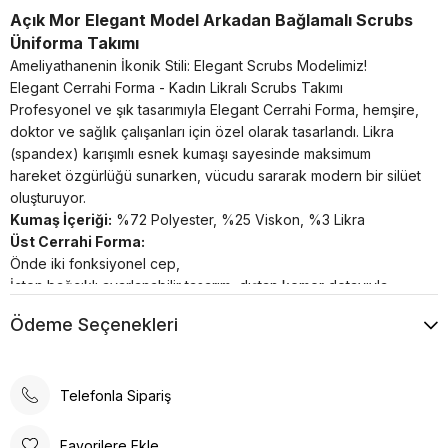
Açık Mor Elegant Model Arkadan Bağlamalı Scrubs
Üniforma Takımı
Ameliyathanenin İkonik Stili: Elegant Scrubs Modelimiz!
Elegant Cerrahi Forma - Kadın Likralı Scrubs Takımı
Profesyonel ve şık tasarımıyla Elegant Cerrahi Forma, hemşire,
doktor ve sağlık çalışanları için özel olarak tasarlandı. Likra
(spandex) karışımlı esnek kumaşı sayesinde maksimum
hareket özgürlüğü sunarken, vücudu sararak modern bir silüet
oluşturuyor.
Kumaş İçeriği:
%72 Polyester, %25 Viskon, %3 Likra
Üst Cerrahi Forma:
Önde iki fonksiyonel cep,
İçten bağcıklı ayarlanabilir tasarım, dıştan kemer detayıyla
pratik ve şık bir kullanım.
Ödeme Seçenekleri
Çıt çıt yaka;
Kolay giyim ve rahatlık için ayarlanabilir yaka sistemi.
Hemşire Üst Forma, Doktor Üniforması, Cerrahi Scrubs Takım
Telefonla Sipariş
arayanlar için ideal Elegant Serisi, işlevselliği ve zarafeti bir
arada sunuyor.
Alt Cerrahi Pantolon:
Favorilere Ekle