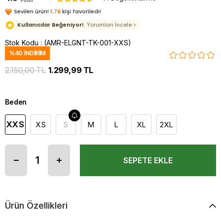
Puan
Sevilen ürün!
1,7B
kişi favoriledi!
Kullanıcılar Beğeniyor!
Yorumları İncele >
Stok Kodu
(AMR-ELGNT-TK-001-XXS)
%
40
İNDIRIM
2.150,00 TL
1.299,99 TL
Beden
XXS
XS
S
M
L
XL
2XL
Ürün Özellikleri