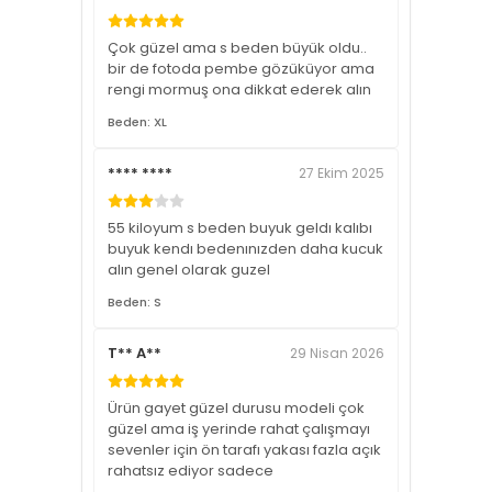
Çok güzel ama s beden büyük oldu..
bir de fotoda pembe gözüküyor ama
rengi mormuş ona dikkat ederek alın
Beden: XL
**** ****
27 Ekim 2025
55 kiloyum s beden buyuk geldı kalıbı
buyuk kendı bedenınızden daha kucuk
alın genel olarak guzel
Beden: S
T** A**
29 Nisan 2026
Ürün gayet güzel durusu modeli çok
güzel ama iş yerinde rahat çalışmayı
sevenler için ön tarafı yakası fazla açık
rahatsız ediyor sadece