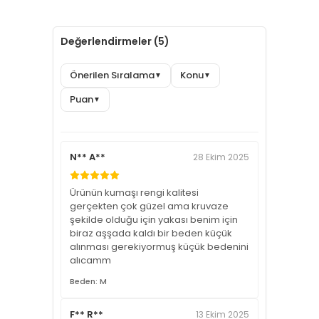
Değerlendirmeler (5)
Önerilen Sıralama
Konu
▼
▼
Puan
▼
N** A**
28 Ekim 2025
Ürünün kumaşı rengi kalitesi
gerçekten çok güzel ama kruvaze
şekilde olduğu için yakası benim için
biraz aşşada kaldı bir beden küçük
alınması gerekiyormuş küçük bedenini
alıcamm
Beden: M
F** R**
13 Ekim 2025