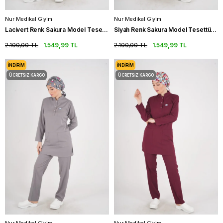
Nur Medikal Giyim
Nur Medikal Giyim
Lacivert Renk Sakura Model Tesettür Doktor Hemşire Scrubs Üniforma Takımı
Siyah Renk Sakura Model Tesettür Doktor Hemşire Scrubs Üniforma Takımı
2.100,00 TL
1.549,99 TL
2.100,00 TL
1.549,99 TL
İNDIRIM
İNDIRIM
ÜCRETSIZ KARGO
ÜCRETSIZ KARGO