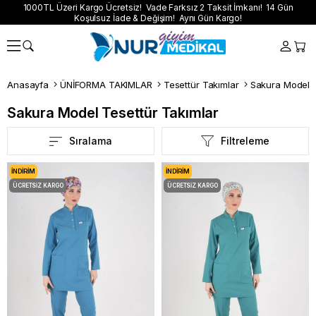
1000TL Üzeri Kargo Ücretsiz! Vade Farksız 2 Taksit İmkanı! 14 Gün
Koşulsuz İade & Değişim! Aynı Gün Kargo!
Anasayfa
ÜNİFORMA TAKIMLAR
Tesettür Takımlar
Sakura Model T
Sakura Model Tesettür Takımlar
Sıralama
Filtreleme
İNDIRIM
İNDIRIM
ÜCRETSIZ KARGO
ÜCRETSIZ KARGO