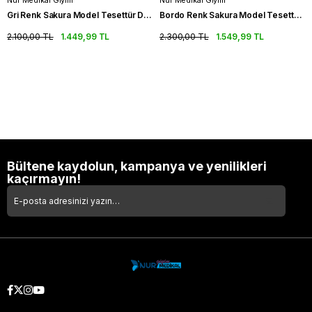
Nur Medikal Giyim
Nur Medikal Giyim
Gri Renk Sakura Model Tesettür Doktor Hemşire Scrubs Üniforma Takımı
Bordo Renk Sakura Model Tesettür Doktor Hemşire Scrubs Üniforma Takımı
2.100,00 TL
1.449,99 TL
2.300,00 TL
1.549,99 TL
Bültene kaydolun, kampanya ve yenilikleri
kaçırmayın!