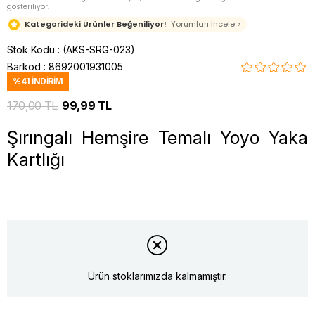
gösteriliyor.
Kategorideki Ürünler Beğeniliyor!
Yorumları İncele >
Stok Kodu
(AKS-SRG-023)
Barkod
:
8692001931005
%
41
İNDIRIM
170,00 TL
99,99 TL
Şırıngalı Hemşire Temalı Yoyo Yaka
Kartlığı
Ürün stoklarımızda kalmamıştır.