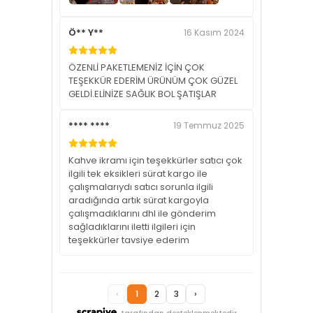
Ö** Y**
16 Kasım 2024
ÖZENLİ PAKETLEMENİZ İÇİN ÇOK
TEŞEKKÜR EDERİM ÜRÜNÜM ÇOK GÜZEL
GELDİ.ELİNİZE SAĞLIK BOL ŞATIŞLAR
**** ****
19 Temmuz 2025
Kahve ikramı için teşekkürler satıcı çok
ilgili tek eksikleri sürat kargo ile
çalışmalarıydı satıcı sorunla ilgili
aradığında artık sürat kargoyla
çalışmadıklarını dhl ile gönderim
sağladıklarını iletti ilgileri için
teşekkürler tavsiye ederim
‹
1
2
3
›