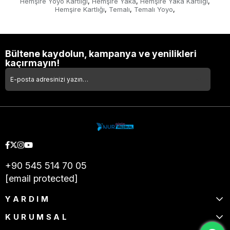
Hemşire Yoyo Kartlığı
Hemşire Yaka
Hemşire Yaka Kartlığı
,
,
,
Hemşire Kartlığı
Temalı
Temalı Yoyo
,
,
,
Bültene kaydolun, kampanya ve yenilikleri
kaçırmayın!
+90 545 514 70 05
[email protected]
YARDIM
KURUMSAL