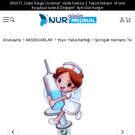
1000TL Üzeri Kargo Ücretsiz! Vade Farksız 2 Taksit İmkanı! 14 Gün
Koşulsuz İade & Değişim! Aynı Gün Kargo!
Anasayfa
AKSESUARLAR
Yoyo Yaka Kartlığı
Şırıngalı Hemşire Tem