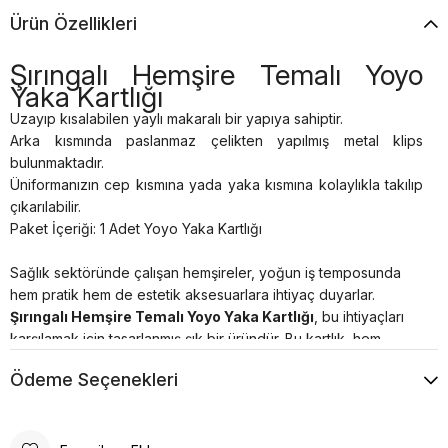
Ürün Özellikleri
Şırıngalı Hemşire Temalı Yoyo
Yaka Kartlığı
Uzayıp kısalabilen yaylı makaralı bir yapıya sahiptir.
Arka kısmında paslanmaz çelikten yapılmış metal klips
bulunmaktadır.
Üniformanızın cep kısmına yada yaka kısmına kolaylıkla takılıp
çıkarılabilir.
Paket İçeriği: 1 Adet Yoyo Yaka Kartlığı
Sağlık sektöründe çalışan hemşireler, yoğun iş temposunda
hem pratik hem de estetik aksesuarlara ihtiyaç duyarlar.
Şırıngalı Hemşire Temalı Yoyo Yaka Kartlığı
, bu ihtiyaçları
karşılamak için tasarlanmış şık bir üründür. Bu kartlık, hem
işlevselliği hem de özgün tasarımı ile dikkat çekmektedir.
Ödeme Seçenekleri
Neden Şırıngalı Hemşire Temalı Yoyo Yaka Kartlığı?