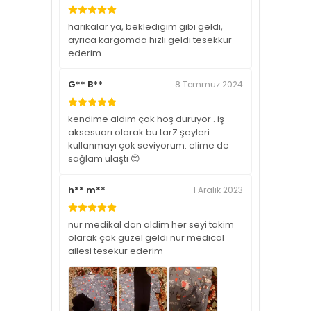
harikalar ya, bekledigim gibi geldi,
ayrica kargomda hizli geldi tesekkur
ederim
G** B**
8 Temmuz 2024
kendime aldım çok hoş duruyor . iş
aksesuarı olarak bu tarZ şeyleri
kullanmayı çok seviyorum. elime de
sağlam ulaştı 😊
h** m**
1 Aralık 2023
nur medikal dan aldim her seyi takim
olarak çok guzel geldi nur medical
ailesi tesekur ederim